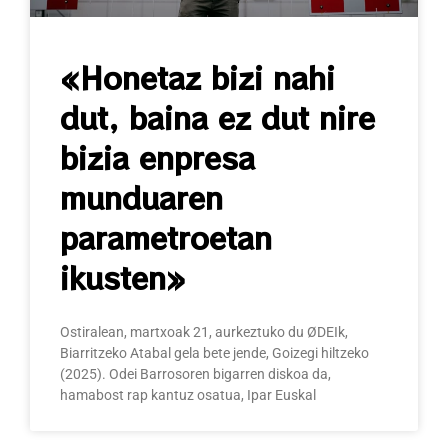
«Honetaz bizi nahi
dut, baina ez dut nire
bizia enpresa
munduaren
parametroetan
ikusten»
Ostiralean, martxoak 21, aurkeztuko du ØDEIk,
Biarritzeko Atabal gela bete jende, Goizegi hiltzeko
(2025). Odei Barrosoren bigarren diskoa da,
hamabost rap kantuz osatua, Ipar Euskal