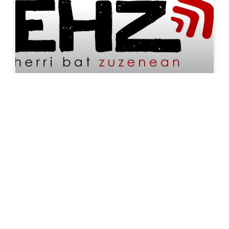
EHZ freestyle
L’émission de rap d’EHZ.