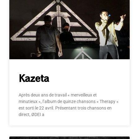
Kazeta
Après deux ans de travail « merveilleux et
minutieux », l’album de quinze chansons « Therapy »
est sorti le 22 avril. Présentant trois chansons en
direct, ØDEI a