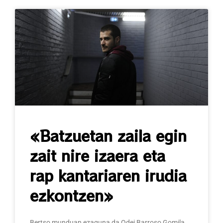
«Batzuetan zaila egin
zait nire izaera eta
rap kantariaren irudia
ezkontzen»
Bertso munduan ezaguna da Odei Barroso Gomila