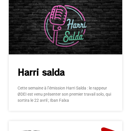
Harri salda
Cette semaine à l’émission Harri Salda : le rappeur
ØDEI est venu présenter son premier travail solo, qui
sortira le 22 avril ; Iban Falxa