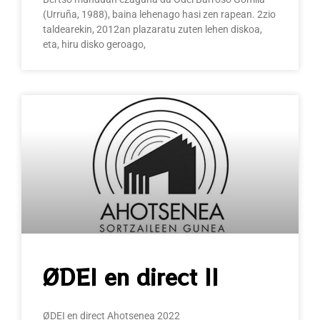
(Urruña, 1988), baina lehenago hasi zen rapean. 2zio
taldearekin, 2012an plazaratu zuten lehen diskoa,
eta, hiru disko geroago,
ØDEI en direct II
ØDEI en direct Ahotsenea 2022