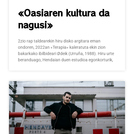
«Oasiaren kultura da
nagusi»
2zio rap taldearekin hiru disko argitara eman
ondoren, 2022an «Terapia» kaleratuta ekin zion
bakarkako ibilbideari Ødeik (Urruña, 1988). Hiru urte
beranduago, Hendaian duen estudioa egonkorturik,