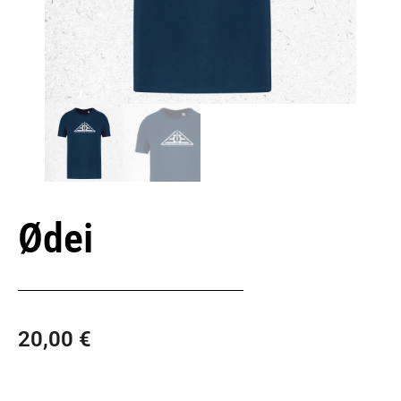
Ødei
20,00
€