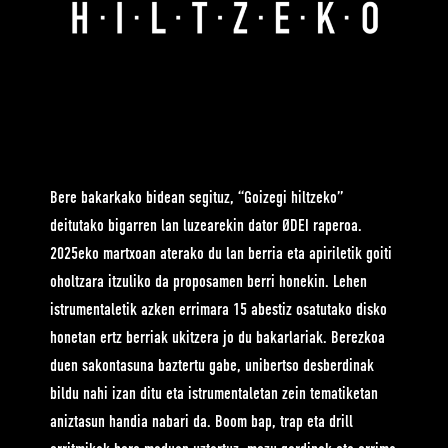
Bere bakarkako bidean segituz, “Goizegi hiltzeko”
deitutako bigarren lan luzearekin dator ØDEI raperoa.
2025eko martxoan aterako du lan berria eta apiriletik goiti
oholtzara itzuliko da proposamen berri honekin. Lehen
istrumentaletik azken errimara 15 abestiz osatutako disko
honetan ertz berriak ukitzera jo du bakarlariak. Berezkoa
duen sakontasuna baztertu gabe, unibertso desberdinak
bildu nahi izan ditu eta istrumentaletan zein tematiketan
aniztasun handia nabari da. Boom bap, trap eta drill