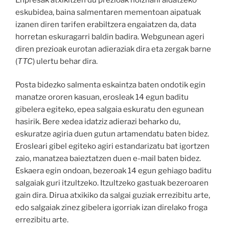
eskubidea, baina salmentaren mementoan aipatuak
izanen diren tarifen erabiltzera engaiatzen da, data
horretan eskuragarri baldin badira. Webgunean ageri
diren prezioak eurotan adieraziak dira eta zergak barne
(
TTC
) ulertu behar dira.
Posta bidezko salmenta eskaintza baten ondotik egin
manatze ororen kasuan, erosleak 14 egun baditu
gibelera egiteko, epea salgaia eskuratu den egunean
hasirik. Bere xedea idatziz adierazi beharko du,
eskuratze agiria duen gutun artamendatu baten bidez.
Erosleari gibel egiteko agiri estandarizatu bat igortzen
zaio, manatzea baieztatzen duen e-mail baten bidez.
Eskaera egin ondoan, bezeroak 14 egun gehiago baditu
salgaiak guri itzultzeko. Itzultzeko gastuak bezeroaren
gain dira. Dirua atxikiko da salgai guziak errezibitu arte,
edo salgaiak zinez gibelera igorriak izan direlako froga
errezibitu arte.