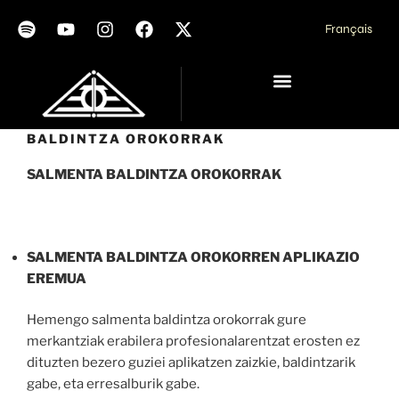
Français
BALDINTZA OROKORRAK
SALMENTA BALDINTZA OROKORRAK
SALMENTA BALDINTZA OROKORREN APLIKAZIO
EREMUA
Hemengo salmenta baldintza orokorrak gure
merkantziak erabilera profesionalarentzat erosten ez
dituzten bezero guziei aplikatzen zaizkie, baldintzarik
gabe, eta erresalburik gabe.