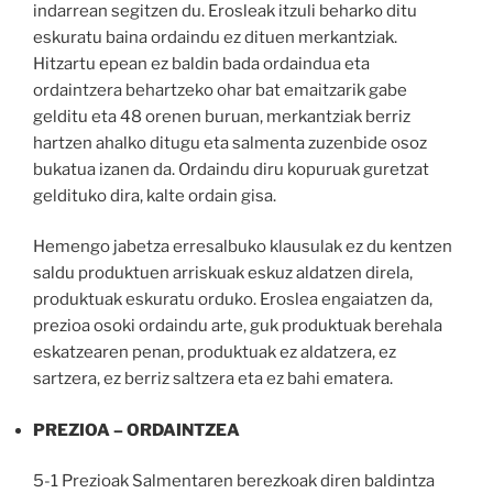
indarrean segitzen du. Erosleak itzuli beharko ditu
eskuratu baina ordaindu ez dituen merkantziak.
Hitzartu epean ez baldin bada ordaindua eta
ordaintzera behartzeko ohar bat emaitzarik gabe
gelditu eta 48 orenen buruan, merkantziak berriz
hartzen ahalko ditugu eta salmenta zuzenbide osoz
bukatua izanen da. Ordaindu diru kopuruak guretzat
geldituko dira, kalte ordain gisa.
Hemengo jabetza erresalbuko klausulak ez du kentzen
saldu produktuen arriskuak eskuz aldatzen direla,
produktuak eskuratu orduko. Eroslea engaiatzen da,
prezioa osoki ordaindu arte, guk produktuak berehala
eskatzearen penan, produktuak ez aldatzera, ez
sartzera, ez berriz saltzera eta ez bahi ematera.
PREZIOA – ORDAINTZEA
5-1 Prezioak Salmentaren berezkoak diren baldintza