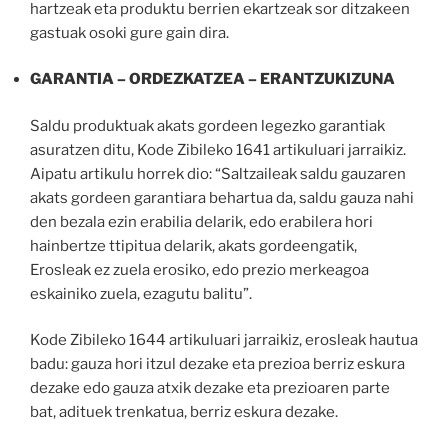
hartzeak eta produktu berrien ekartzeak sor ditzakeen
gastuak osoki gure gain dira.
GARANTIA – ORDEZKATZEA – ERANTZUKIZUNA
Saldu produktuak akats gordeen legezko garantiak
asuratzen ditu, Kode Zibileko 1641 artikuluari jarraikiz.
Aipatu artikulu horrek dio: “Saltzaileak saldu gauzaren
akats gordeen garantiara behartua da, saldu gauza nahi
den bezala ezin erabilia delarik, edo erabilera hori
hainbertze ttipitua delarik, akats gordeengatik,
Erosleak ez zuela erosiko, edo prezio merkeagoa
eskainiko zuela, ezagutu balitu”.
Kode Zibileko 1644 artikuluari jarraikiz, erosleak hautua
badu: gauza hori itzul dezake eta prezioa berriz eskura
dezake edo gauza atxik dezake eta prezioaren parte
bat, adituek trenkatua, berriz eskura dezake.