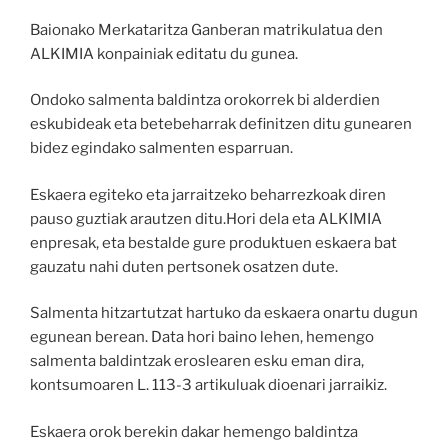
Baionako Merkataritza Ganberan matrikulatua den
ALKIMIA konpainiak editatu du gunea.
Ondoko salmenta baldintza orokorrek bi alderdien
eskubideak eta betebeharrak definitzen ditu gunearen
bidez egindako salmenten esparruan.
Eskaera egiteko eta jarraitzeko beharrezkoak diren
pauso guztiak arautzen ditu.Hori dela eta ALKIMIA
enpresak, eta bestalde gure produktuen eskaera bat
gauzatu nahi duten pertsonek osatzen dute.
Salmenta hitzartutzat hartuko da eskaera onartu dugun
egunean berean. Data hori baino lehen, hemengo
salmenta baldintzak eroslearen esku eman dira,
kontsumoaren L. 113-3 artikuluak dioenari jarraikiz.
Eskaera orok berekin dakar hemengo baldintza