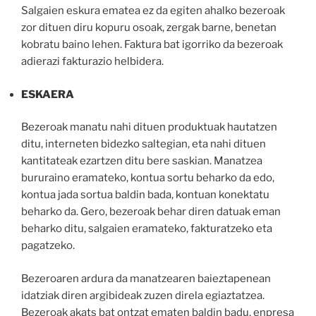
Salgaien eskura ematea ez da egiten ahalko bezeroak
zor dituen diru kopuru osoak, zergak barne, benetan
kobratu baino lehen. Faktura bat igorriko da bezeroak
adierazi fakturazio helbidera.
ESKAERA
Bezeroak manatu nahi dituen produktuak hautatzen
ditu, interneten bidezko saltegian, eta nahi dituen
kantitateak ezartzen ditu bere saskian. Manatzea
bururaino eramateko, kontua sortu beharko da edo,
kontua jada sortua baldin bada, kontuan konektatu
beharko da. Gero, bezeroak behar diren datuak eman
beharko ditu, salgaien eramateko, fakturatzeko eta
pagatzeko.
Bezeroaren ardura da manatzearen baieztapenean
idatziak diren argibideak zuzen direla egiaztatzea.
Bezeroak akats bat ontzat ematen baldin badu, enpresa