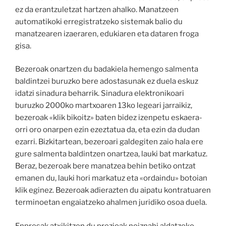
ez da erantzuletzat hartzen ahalko. Manatzeen
automatikoki erregistratzeko sistemak balio du
manatzearen izaeraren, edukiaren eta dataren froga
gisa.
Bezeroak onartzen du badakiela hemengo salmenta
baldintzei buruzko bere adostasunak ez duela eskuz
idatzi sinadura beharrik. Sinadura elektronikoari
buruzko 2000ko martxoaren 13ko legeari jarraikiz,
bezeroak «klik bikoitz» baten bidez izenpetu eskaera-
orri oro onarpen ezin ezeztatua da, eta ezin da dudan
ezarri. Bizkitartean, bezeroari galdegiten zaio hala ere
gure salmenta baldintzen onartzea, lauki bat markatuz.
Beraz, bezeroak bere manatzea behin betiko ontzat
emanen du, lauki hori markatuz eta «ordaindu» botoian
klik eginez. Bezeroak adierazten du aipatu kontratuaren
terminoetan engaiatzeko ahalmen juridiko osoa duela.
Enpresak atxikitzen du prezioak noiznahi aldatzeko