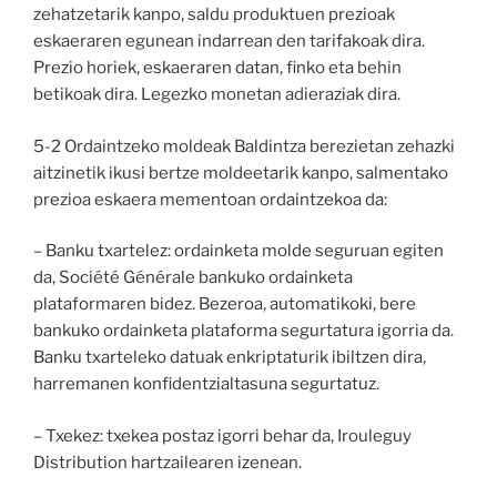
zehatzetarik kanpo, saldu produktuen prezioak
eskaeraren egunean indarrean den tarifakoak dira.
Prezio horiek, eskaeraren datan, finko eta behin
betikoak dira. Legezko monetan adieraziak dira.
5-2 Ordaintzeko moldeak Baldintza berezietan zehazki
aitzinetik ikusi bertze moldeetarik kanpo, salmentako
prezioa eskaera mementoan ordaintzekoa da:
– Banku txartelez: ordainketa molde seguruan egiten
da, Société Générale bankuko ordainketa
plataformaren bidez. Bezeroa, automatikoki, bere
bankuko ordainketa plataforma segurtatura igorria da.
Banku txarteleko datuak enkriptaturik ibiltzen dira,
harremanen konfidentzialtasuna segurtatuz.
– Txekez: txekea postaz igorri behar da, Irouleguy
Distribution hartzailearen izenean.