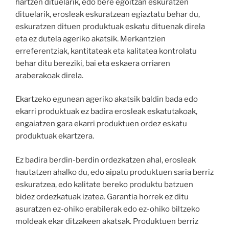
hartzen dituelarik, edo bere egoitzan eskuratzen
dituelarik, erosleak eskuratzean egiaztatu behar du,
eskuratzen dituen produktuak eskatu dituenak direla
eta ez dutela ageriko akatsik. Merkantzien
erreferentziak, kantitateak eta kalitatea kontrolatu
behar ditu bereziki, bai eta eskaera orriaren
araberakoak direla.
Ekartzeko egunean ageriko akatsik baldin bada edo
ekarri produktuak ez badira erosleak eskatutakoak,
engaiatzen gara ekarri produktuen ordez eskatu
produktuak ekartzera.
Ez badira berdin-berdin ordezkatzen ahal, erosleak
hautatzen ahalko du, edo aipatu produktuen saria berriz
eskuratzea, edo kalitate bereko produktu batzuen
bidez ordezkatuak izatea. Garantia horrek ez ditu
asuratzen ez-ohiko erabilerak edo ez-ohiko biltzeko
moldeak ekar ditzakeen akatsak. Produktuen berriz