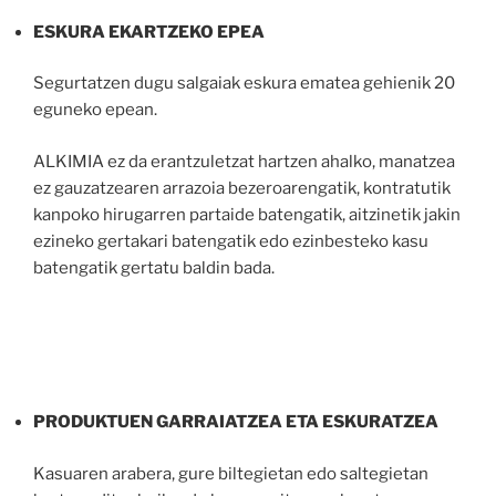
ESKURA EKARTZEKO EPEA
Segurtatzen dugu salgaiak eskura ematea gehienik 20
eguneko epean.
ALKIMIA ez da erantzuletzat hartzen ahalko, manatzea
ez gauzatzearen arrazoia bezeroarengatik, kontratutik
kanpoko hirugarren partaide batengatik, aitzinetik jakin
ezineko gertakari batengatik edo ezinbesteko kasu
batengatik gertatu baldin bada.
PRODUKTUEN GARRAIATZEA ETA ESKURATZEA
Kasuaren arabera, gure biltegietan edo saltegietan