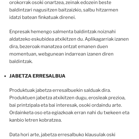
orokorrak osoki onartzea, zeinak edozein beste
baldintzari nagusitzen baitzaizkio, salbu hitzarmen
idatzi batean finkatuak direnei.
Enpresak hemengo salmenta baldintzak noiznahi
aldatzeko eskubidea atxikitzen du. Aplikagarriak izanen
dira, bezeroak manatzea ontzat emanen duen
momentuan, webgunean indarrean izanen diren
baldintzak.
JABETZA ERRESALBUA
Produktuak jabetza erresalbuekin salduak dira.
Produktuen jabetza atxikitzen dugu, erosleak prezioa,
bai printzipala eta bai interesak, osoki ordaindu arte.
Ordainketa oso eta egiazkoak erran nahi du txekeen eta
kanbio letren kobratzea.
Data hori arte, jabetza erresalbuko klausulak oski