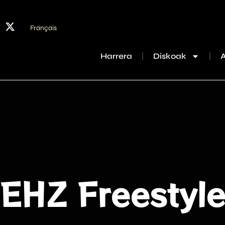
Français
Harrera
Diskoak
EHZ Freestyl