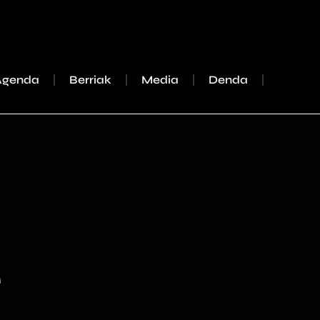
Agenda
Berriak
Media
Denda
e