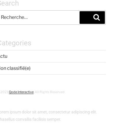
Search
Categories
ctu
on classifié(e)
 2021
Qode Interactive
, All Rights Reserved
orem ipsum dolor sit amet, consectetur adipiscing elit.
hasellus convallis facilisis semper.