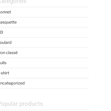
Categories
onnet
asquette
CD
oulard
on classé
ulls
-shirt
ncategorized
Popular products