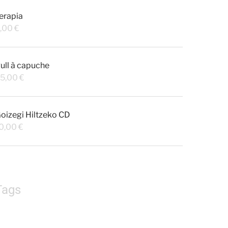
erapia
,00
€
ull à capuche
5,00
€
oizegi Hiltzeko CD
0,00
€
Tags