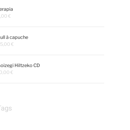
erapia
,00
€
ull à capuche
5,00
€
oizegi Hiltzeko CD
0,00
€
Tags