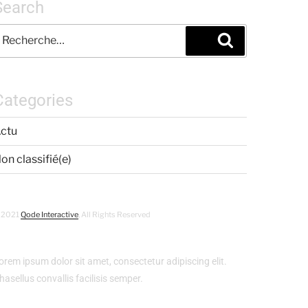
Search
Categories
ctu
on classifié(e)
 2021
Qode Interactive
, All Rights Reserved
orem ipsum dolor sit amet, consectetur adipiscing elit.
hasellus convallis facilisis semper.