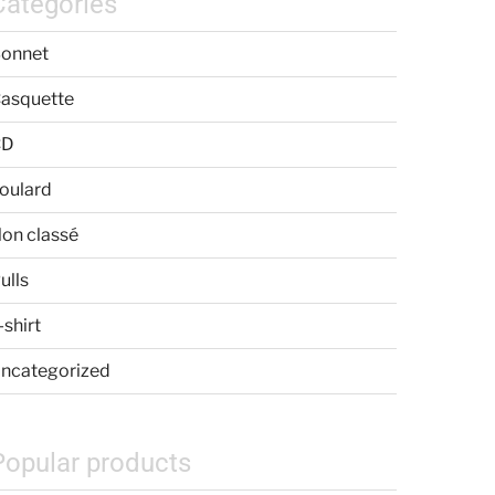
Categories
onnet
asquette
CD
oulard
on classé
ulls
-shirt
ncategorized
Popular products