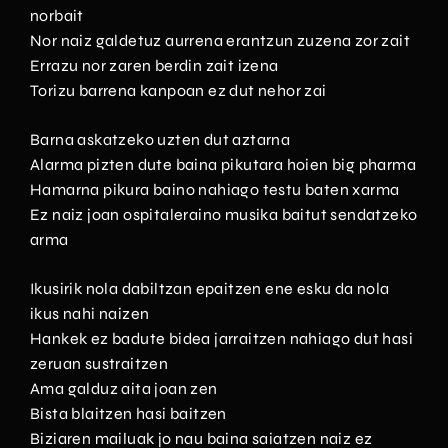
norbait
Nor naiz galdetuz aurrena erantzun zuzena zor zait
Errazu nor zaren berdin zait izena
Torizu barrena kanpoan ez dut nehor zai
Barna askatzeko uzten dut aztarna
Alarma pizten dute baina pikutara hoien big pharma
Hamarna pikura baino nahiago testu baten xarma
Ez naiz joan ospitaleraino musika baitut sendatzeko
arma
Ikusirik nola dabiltzan epaitzen ene esku da nola
ikus nahi naizen
Hankek ez badute bidea jarraitzen nahiago dut hasi
zeruan sustraitzen
Ama galduz aita joan zen
Bista blaitzen hasi baitzen
Biziaren mailuak jo nau baina saiatzen naiz ez