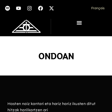
Français
ONDOAN
Hasten naiz kantari eta hariz hariz ikusten ditut
hitzak harilkartzen ari