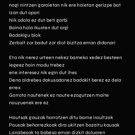
nagi nintzen garaietan nik ere haietan gerizpe bat
izan dut opari
Nik odola ez dut beti garbi
Baina hola ikusten dut argi
Badakigu biok
Zerbait zor badut zor diot bizitza eman didanari
Eta nik nerez urteen nekez barneko xedez besteen
legeez hain modu trebez
ene interesez nik egin dut ihes
Dena aldrebes dakusadanez badakit berez ez dela
errex
Gorroto nautenek ez naute ezagutzen maite
nauzuenek ere ez
Hautsak gauzak harrotzen ditu barne iraultzak
Pausak beharrezkoak dira ukitzen bazaitu kausak
Lanabesak ta babesa eman dizkit doluaren