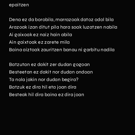
epaitzen
Dena ez da borobila, marrazoak datoz odol bila
Arazoak izan ditut pila hara soak luzatzen nabila
Ai gaixoak ez naiz hain abila
Ain gaixtoak ez zarete mila
Baina aiztoak zauritzen banau ni garbitu nadila
Batzutan ez dakit zer dudan gogoan
Besteetan ez dakit nor dudan ondoan
Ta nola jakin nor dudan begira?
Batzuk ez dira hil eta joan dira
Besteak hil dira baina ez dira joan