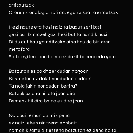
artisautzak
Ororen kronologia hori da: egurra sua ta errautsak
Hezi naute eta hazi naiz ta badut zer ikasi
gezi bat bi mazel gazi hesi bat ta nundik hasi
Bildu dut hau gainditzeko aina hau da biziaren
metafora
Salto egitera noa baina ez dakit behera edo gora
Batzutan ez dakit zer dudan gogoan
Besteetan ez dakit nor dudan ondoan
Ta nola jakin nor dudan begira?
Batzuk ez dira hil eta joan dira
Besteak hil dira baina ez dira joan
Noizbait eman dut nik pena
ez naiz lehen nintzena nonbait
nornahik sartu dit eztena batzutan ez dena baita