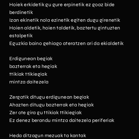
Hoiek erkidetik gu gure erpinetik ez goaz bide
berdinetik
Izan ekinetik nola ezinetik egiten dugu girenetik
Hoien aldetik, hoien taldetik, baztertu gintuzten
estalpetik
Eguzkia baino gehiago ateratzen ari da ekialdetik
Erdigunean begiak
bazterrak eta hegiak
ttikiak ttikiegiak
mintza daitezela
Zergatik ditugu erdigunean begiak
Ahazten ditugu bazterrak eta hegiak
Zer ote gira gu ttikiak ttikiegiak
Ez denez berandu mintza daitezela periferiak
Heda ditzagun mezuak ta kantak