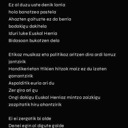
Ez al duzu uste denik larria
hola banatzea pastela
Ahazten gaituzte ez da berria
badakigu dakitela
Iduri luke Euskal Herria
Bidasoan bukatzen dela
Etikaz musikaz eta politikaz aritzen dira ardi larruz
jantzirik
Handikerietan ttikien hitzak maiz ez du izaten
garrantzirik
Aspalditik euria ari du
Zer gira ari gu
Ongi dakigu Euskal Herriaz mintzo zaizkigu
zazpitatik hiru ahantzirik
Ei ei zergatik bi alde
Denei egin al digute galde