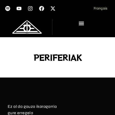
Français
PERIFERIAK
Ez al da gauza ikaragarria
gure erregela