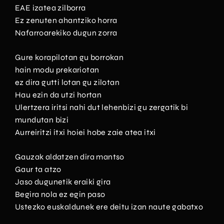
EAE izatea zilborra
Ez zenuten ahantziko horra
Nafarroarekiko dugun zorra
Gure korapilotan gu borrokan
hain modu prekariotan
ez dira gutti lotan gu zilotan
Hau ezin da utzi hortan
Ulertzera iritsi nahi dut lehenbizi gu zergatik bi
mundutan bizi
Aurreiritzi itxi hoiei hobe zaie atea itxi
Gauzak aldatzen dira mantso
Gaur ta atzo
Jaso dugunetik eraiki gira
Begira nola ez egin paso
Ustezko euskaldunek ere deitu izan naute gabatxo