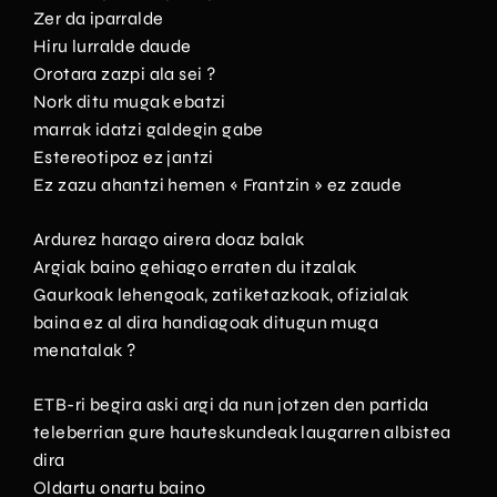
Zer da iparralde
Hiru lurralde daude
Orotara zazpi ala sei ?
Nork ditu mugak ebatzi
marrak idatzi galdegin gabe
Estereotipoz ez jantzi
Ez zazu ahantzi hemen « Frantzin » ez zaude
Ardurez harago airera doaz balak
Argiak baino gehiago erraten du itzalak
Gaurkoak lehengoak, zatiketazkoak, ofizialak
baina ez al dira handiagoak ditugun muga
menatalak ?
ETB-ri begira aski argi da nun jotzen den partida
teleberrian gure hauteskundeak laugarren albistea
dira
Oldartu onartu baino