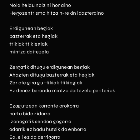
Nola heldu naiz ni honaino
Hegozentrismo hitza h-rekin idazteraino
Erdigunean begiak
bazterrak eta hegiak
ttikiak ttikiegiak
mintza daitezela
Zergatik ditugu erdigunean begiak
Ahazten ditugu bazterrak eta hegiak
Zer ote gira gu ttikiak ttikiegiak
Ez denez berandu mintza daitezela periferiak
Ezagutzean korronte orokorra
hartu bide zidorra
izanagatik sendoa gogorra
adarrik ez badu hutsik da enborra
Ea, e ! ez da derrigorra