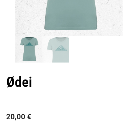
Ødei
20,00
€