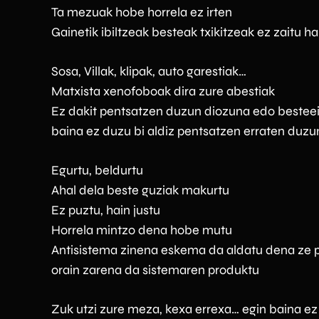
Ta mezuak hobe horrela ez irten
Gainetik ibiltzeak besteak txikitzeak ez zaitu h
Sosa, Villak, klipak, auto garestiak…
Matxista xenofoboak dira zure abestiak
Ez dakit pentsatzen duzun diozuna edo bestee
baina ez duzu bi aldiz pentsatzen erraten duzu
Egurtu, beldurtu
Ahal dela beste guziak makurtu
Ez puztu, hain justu
Horrela mintzo dena hobe mutu
Antisistema zinena eskema da aldatu dena ze 
orain zarena da sistemaren produktu
Zuk utzi zure meza, kexa errexa… egin baina ez