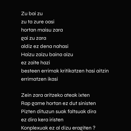
Zu bai zu
zu ta zure oasi
hortan maisu zara
gai zu zara
aldiz ez dena nahasi
Haizu zaizu baina aizu
ez zaite hazi
besteen errimak kritikatzen hasi aitzin
errimatzen ikasi
Zein zara aritzeko ateak ixten
Rap game hortan ez dut sinisten
Pizten dituzun suak faltsuak dira
ez dira kera iristen
Konplexuak ez al dizu eragiten ?