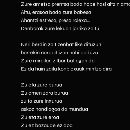
Zure ametsa prentsa bada hobe hasi aitzin ama
Aitu, erasoa bada zure babesa
Ahantzi estresa, presa rolexa…
Denborak zure lekuan jarriko zaitu
Neri berdin zait zenbat like dituzun
horrekin norbait izan nahi baduzu
Zure mirailan zilbor bat ageri da
Ez da hain zaila konplexuak mintzo dira
Zu eta zure burua
Zu omen zara burua
zu ta zure ingurua
askoz handiagoa da mundua
Zu eta zure eroa
Zu ez bazaude ez doa