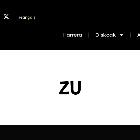
Français
Harrera
Diskoak
ZU