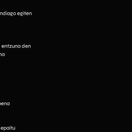
andiago egiten
i entzuna den
na
pena
 epaitu