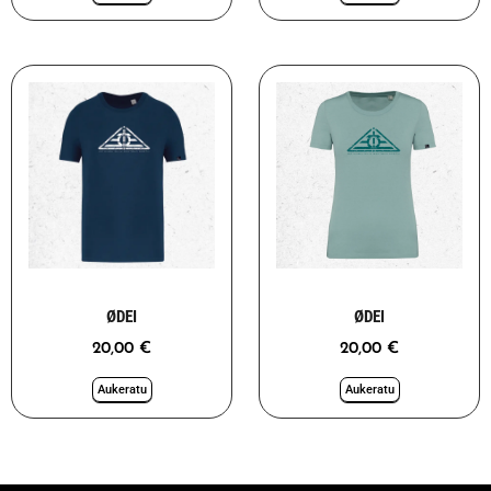
ØDEI
ØDEI
20,00
€
20,00
€
Aukeratu
Aukeratu