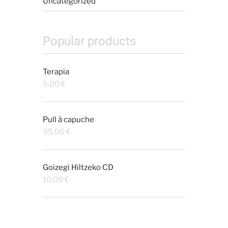
Uncategorized
Popular products
Terapia
5,00
€
Pull à capuche
35,00
€
Goizegi Hiltzeko CD
10,00
€