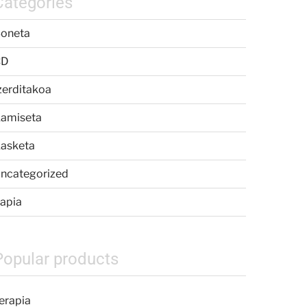
Categories
oneta
CD
zerditakoa
amiseta
asketa
ncategorized
apia
Popular products
erapia