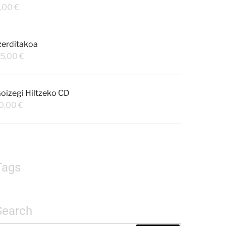
,00
€
zerditakoa
5,00
€
oizegi Hiltzeko CD
0,00
€
Tags
Search