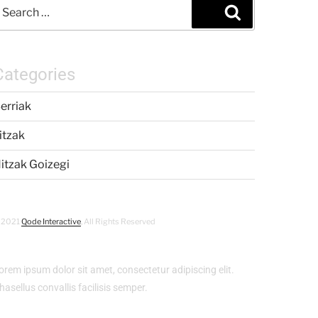
Categories
erriak
itzak
itzak Goizegi
 2021
Qode Interactive
, All Rights Reserved
orem ipsum dolor sit amet, consectetur adipiscing elit.
hasellus convallis facilisis semper.