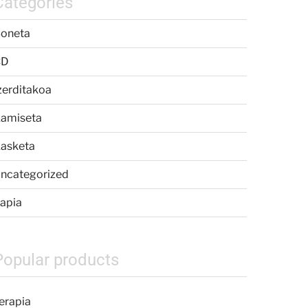
Categories
oneta
CD
zerditakoa
amiseta
asketa
ncategorized
apia
Popular products
erapia