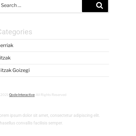
Categories
erriak
itzak
itzak Goizegi
 2021
Qode Interactive
, All Rights Reserved
orem ipsum dolor sit amet, consectetur adipiscing elit.
hasellus convallis facilisis semper.