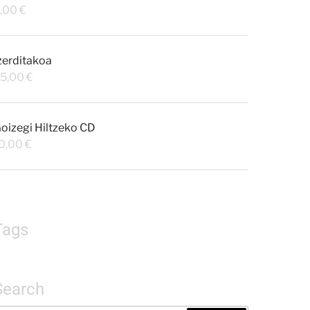
,00
€
zerditakoa
5,00
€
oizegi Hiltzeko CD
0,00
€
Tags
Search