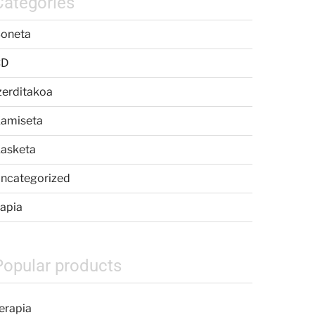
Categories
oneta
CD
zerditakoa
amiseta
asketa
ncategorized
apia
Popular products
erapia