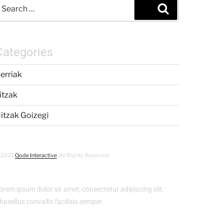
Categories
erriak
itzak
itzak Goizegi
 2021
Qode Interactive
, All Rights Reserved
orem ipsum dolor sit amet, consectetur adipiscing elit.
hasellus convallis facilisis semper.