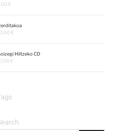
,00
€
zerditakoa
5,00
€
oizegi Hiltzeko CD
0,00
€
Tags
Search