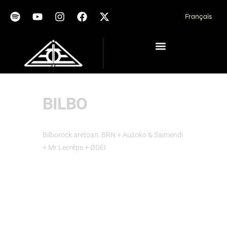
Français
BILBO
Bilborock aretoan: BRN + Auzoko & Saimendi
+ Mr Lecrêpe + ØDEI