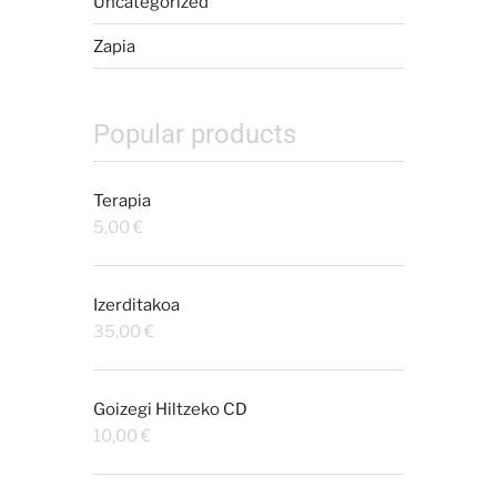
Uncategorized
Zapia
Popular products
Terapia
5,00
€
Izerditakoa
35,00
€
Goizegi Hiltzeko CD
10,00
€