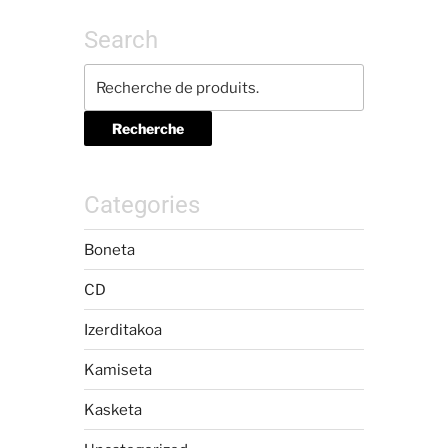
Search
Recherche
Categories
Boneta
CD
Izerditakoa
Kamiseta
Kasketa