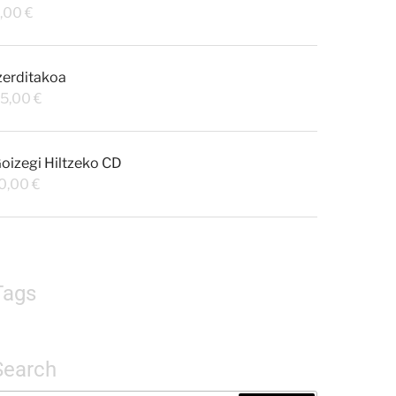
,00
€
zerditakoa
5,00
€
oizegi Hiltzeko CD
0,00
€
Tags
Search