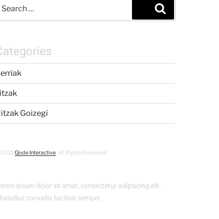
Categories
erriak
itzak
itzak Goizegi
 2021
Qode Interactive
, All Rights Reserved
orem ipsum dolor sit amet, consectetur adipiscing elit.
hasellus convallis facilisis semper.