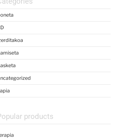
Categories
oneta
CD
zerditakoa
amiseta
asketa
ncategorized
apia
Popular products
erapia