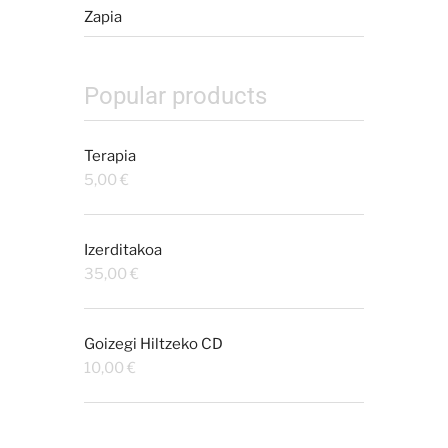
Zapia
Popular products
Terapia
5,00
€
Izerditakoa
35,00
€
Goizegi Hiltzeko CD
10,00
€