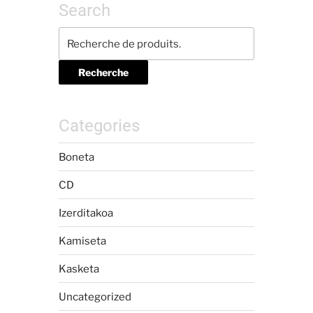
Search
Recherche
Categories
Boneta
CD
Izerditakoa
Kamiseta
Kasketa
Uncategorized