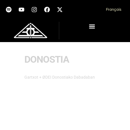
Français
DONOSTIA
Gartxot + ØDEI Donostiako Dabadaban