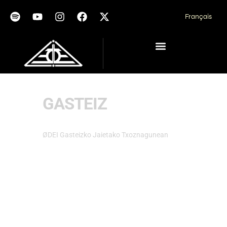
Français
GASTEIZ
ØDEI Gasteizko Jaietako Txoznagunean