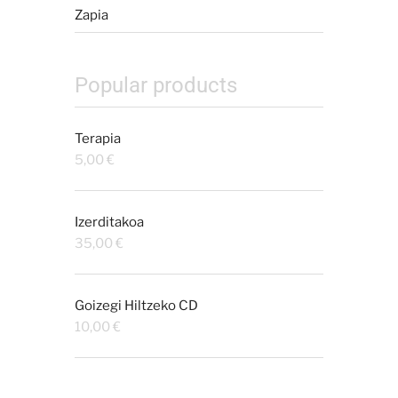
Zapia
Popular products
Terapia
5,00
€
Izerditakoa
35,00
€
Goizegi Hiltzeko CD
10,00
€