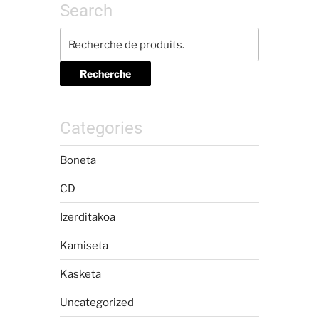
Search
Recherche
Categories
Boneta
CD
Izerditakoa
Kamiseta
Kasketa
Uncategorized