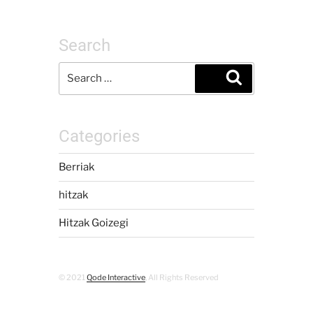
Search
Categories
Berriak
hitzak
Hitzak Goizegi
© 2021
Qode Interactive
, All Rights Reserved