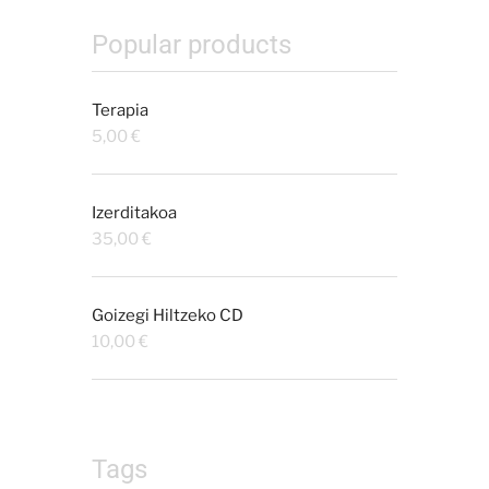
Popular products
Terapia
5,00
€
Izerditakoa
35,00
€
Goizegi Hiltzeko CD
10,00
€
Tags