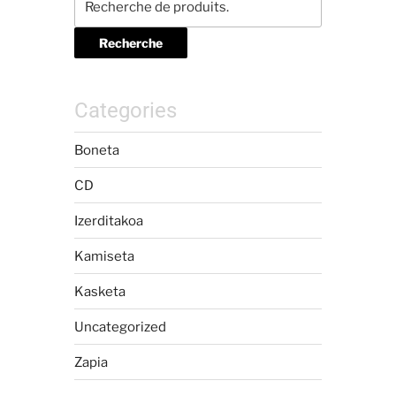
Recherche
Categories
Boneta
CD
Izerditakoa
Kamiseta
Kasketa
Uncategorized
Zapia