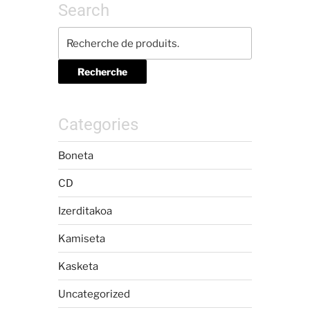
Search
Recherche
Categories
Boneta
CD
Izerditakoa
Kamiseta
Kasketa
Uncategorized