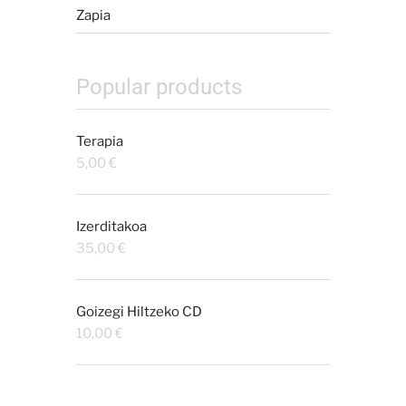
Zapia
Popular products
Terapia
5,00
€
Izerditakoa
35,00
€
Goizegi Hiltzeko CD
10,00
€