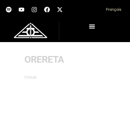
Français
ORERETA
Festak