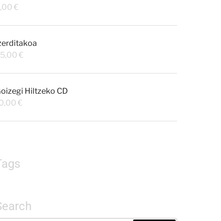
,00
€
zerditakoa
5,00
€
oizegi Hiltzeko CD
0,00
€
Tags
Search