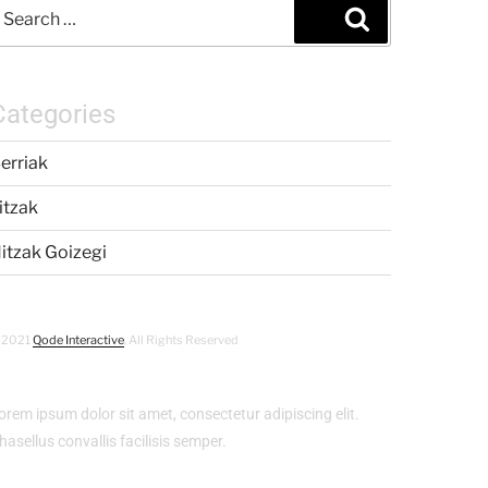
Categories
erriak
itzak
itzak Goizegi
 2021
Qode Interactive
, All Rights Reserved
orem ipsum dolor sit amet, consectetur adipiscing elit.
hasellus convallis facilisis semper.