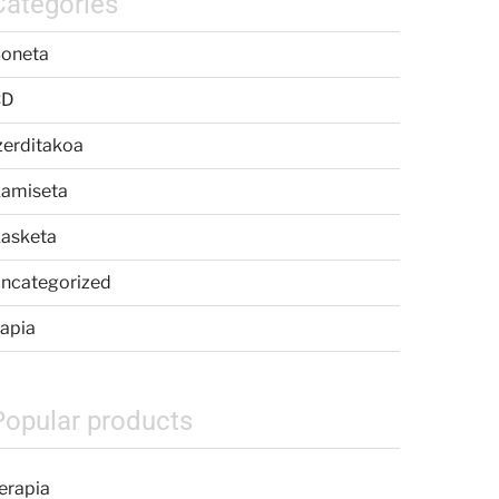
Categories
oneta
CD
zerditakoa
amiseta
asketa
ncategorized
apia
Popular products
erapia