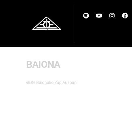
BAIONA
ØDEI Baionako Zup Auzoan